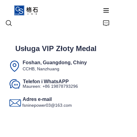
Usługa VIP Złoty Medal
Strona główna
Foshan, Guangdong, Chiny
Produkty
CCHB, Nanzhuang
O nas
Telefon i WhatsAPP
Maureen: +86 19878793296
Kontakt
Adres e-mail
fsninepower03@163.com