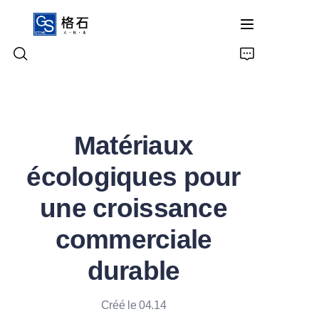
Accueil
Matériaux
Produits
écologiques pour
À Propos de Nous
une croissance
Contactez-Nous
commerciale
durable
Créé le 04.14