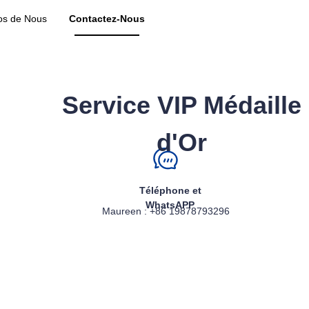
os de Nous
Contactez-Nous
Service VIP Médaille
d'Or
Téléphone et
WhatsAPP
Maureen : +86 19878793296