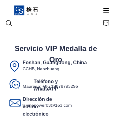
Servicio VIP Medalla de
Inicio
Oro
Foshan, Guangdong, China
Productos
CCHB, Nanzhuang
Sobre Nosotros
Teléfono y
Maureen: +86 19878793296
WhatsAPP
Contáctenos
Dirección de
fsninepower03@163.com
correo
electrónico