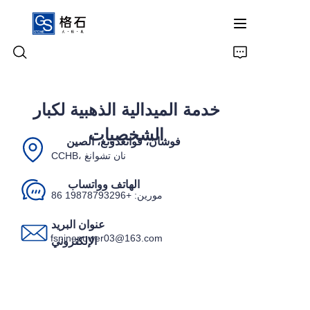
خدمة الميدالية الذهبية لكبار
الرئيسية
الشخصيات
فوشان، قوانغدونغ، الصين
المنتجات
CCHB، نان تشوانغ
من نحن
الهاتف وواتساب
مورين: +86 19878793296
اتصل بنا
عنوان البريد
fsninepower03@163.com
الإلكتروني