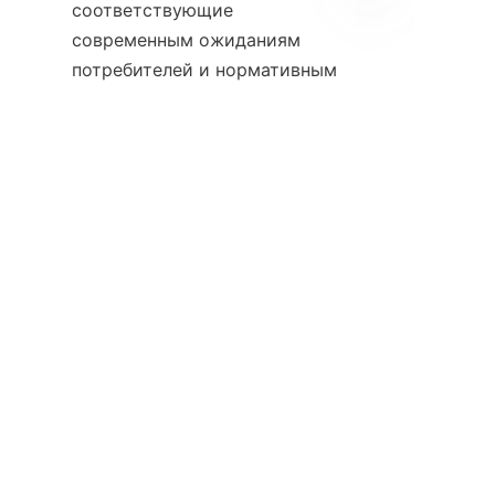
соответствующие 
современным ожиданиям 
RU
потребителей и нормативным 
    Компании могут укрепить 
свои позиции на рынке, 
внедряя и продвигая 
экологически чистые 
решения, укрепляя доверие и 
стимулируя инновации. Такие 
организации, как 九方企业, 
идут в ногу со временем, 
предлагая практичные, 
экологичные строительные 
материалы, адаптированные к 
потребностям различных 